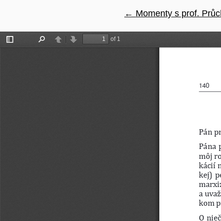
←
Návrat na podrobnost
Momenty s prof. Prů