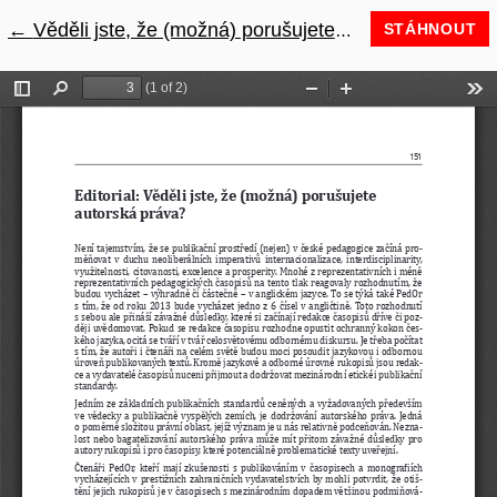
←
Návrat na podrobnosti článku
Věděli jste, že (možná) porušujete autorská práva?
STÁHNOUT