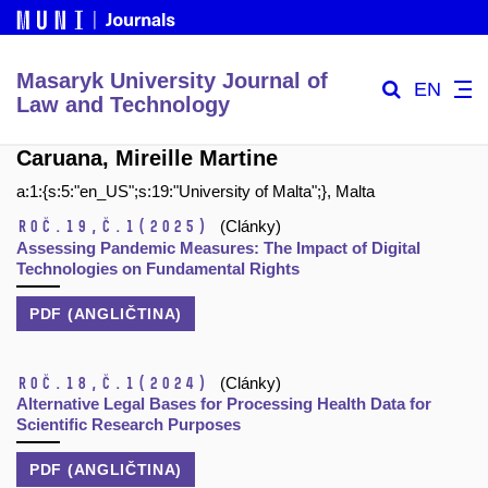
Masaryk University Journal of
EN
Law and Technology
Caruana, Mireille Martine
a:1:{s:5:"en_US";s:19:"University of Malta";}, Malta
Roč.19,
č.1
(2025)
(Clánky)
Assessing Pandemic Measures: The Impact of Digital
Technologies on Fundamental Rights
PDF (ANGLIČTINA)
Roč.18,
č.1
(2024)
(Clánky)
Alternative Legal Bases for Processing Health Data for
Scientific Research Purposes
PDF (ANGLIČTINA)