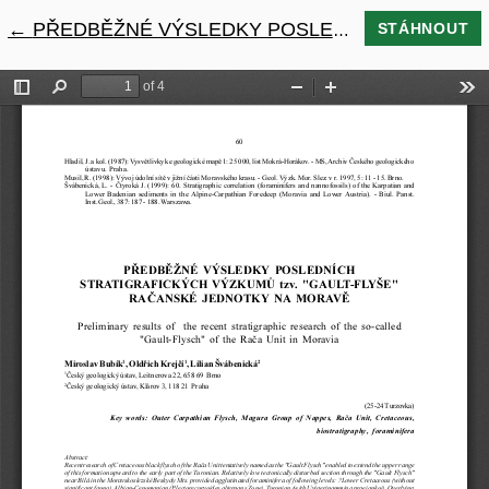
←
Návrat na podrobnosti článku
PŘEDBĚŽNÉ VÝSLEDKY POSLEDNÍCH STRATIGRAFICKÝCH VÝZKUMŮ TZV. "GAULT-FLYŠE" RAČANSKÉ JEDNOTKY NA MORAVĚ
STÁHNOUT