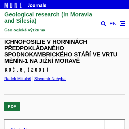
Geological research (in Moravia
and Silesia)
EN
Geologické výzkumy
ICHNOFOSILIE V HORNINÁCH
PŘEDPOKLÁDANÉHO
SPODNOKAMBRICKÉHO STÁŘÍ VE VRTU
MĚNÍN-1 NA JIŽNÍ MORAVĚ
Roč.8,
(2001)
Radek Mikuláš
Slavomír Nehyba
PDF