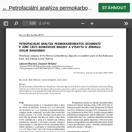
←
Návrat na podrobnosti článku
Petrofaciální analýza permokarbonských sedimentů v jižní části boskovické brázdy a výskytu u Zöbingu (Dolní Rakousko)
STÁHNOUT