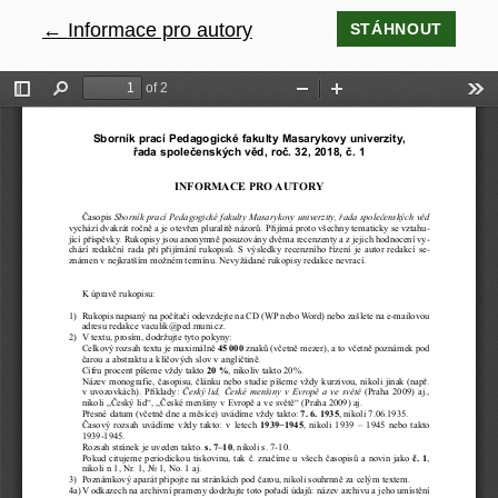
←
Návrat na podrobnosti článku
Informace pro autory
STÁHNOUT