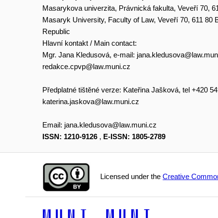
Masarykova univerzita, Právnická fakulta, Veveří 70, 6
Masaryk University, Faculty of Law, Veveří 70, 611 80
Republic
Hlavní kontakt / Main contact:
Mgr. Jana Kledusová, e-mail:
jana.kledusova@law.mun
redakce.cpvp@law.muni.cz
Předplatné tištěné verze: Kateřina Jašková, tel +420 5
katerina.jaskova@law.muni.cz
Email:
jana.kledusova@law.muni.cz
ISSN: 1210-9126
,
E-ISSN: 1805-2789
Licensed under the
Creative Common