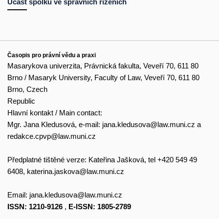
Účast spolků ve správních řízeních
Časopis pro právní vědu a praxi
Masarykova univerzita, Právnická fakulta, Veveří 70, 611 80
Brno / Masaryk University, Faculty of Law, Veveří 70, 611 80
Brno, Czech
Republic
Hlavní kontakt / Main contact:
Mgr. Jana Kledusová, e-mail:
jana.kledusova@law.muni.cz
a
redakce.cpvp@law.muni.cz
Předplatné tištěné verze: Kateřina Jašková, tel +420 549 49
6408,
katerina.jaskova@law.muni.cz
Email:
jana.kledusova@law.muni.cz
ISSN: 1210-9126
,
E-ISSN: 1805-2789