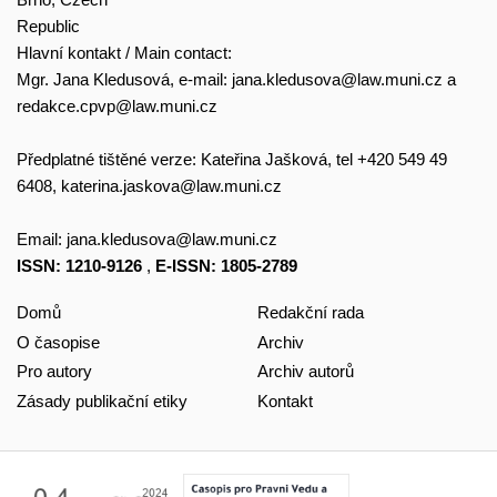
Republic
Hlavní kontakt / Main contact:
Mgr. Jana Kledusová, e-mail:
jana.kledusova@law.muni.cz
a
redakce.cpvp@law.muni.cz
Předplatné tištěné verze: Kateřina Jašková, tel +420 549 49
6408,
katerina.jaskova@law.muni.cz
Email:
jana.kledusova@law.muni.cz
ISSN: 1210-9126
,
E-ISSN: 1805-2789
Domů
Redakční rada
O časopise
Archiv
Pro autory
Archiv autorů
Zásady publikační etiky
Kontakt