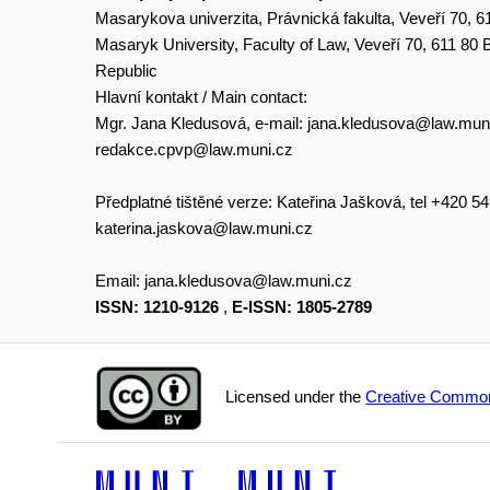
Masarykova univerzita, Právnická fakulta, Veveří 70, 6
Masaryk University, Faculty of Law, Veveří 70, 611 80
Republic
Hlavní kontakt / Main contact:
Mgr. Jana Kledusová, e-mail:
jana.kledusova@law.mun
redakce.cpvp@law.muni.cz
Předplatné tištěné verze: Kateřina Jašková, tel +420 5
katerina.jaskova@law.muni.cz
Email:
jana.kledusova@law.muni.cz
ISSN: 1210-9126
,
E-ISSN: 1805-2789
Licensed under the
Creative Common