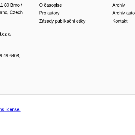
O časopise
Archiv
11 80 Brno /
 Brno, Czech
Pro autory
Archiv auto
Zásady publikační etiky
Kontakt
i.cz
a
49 49 6408,
s license.