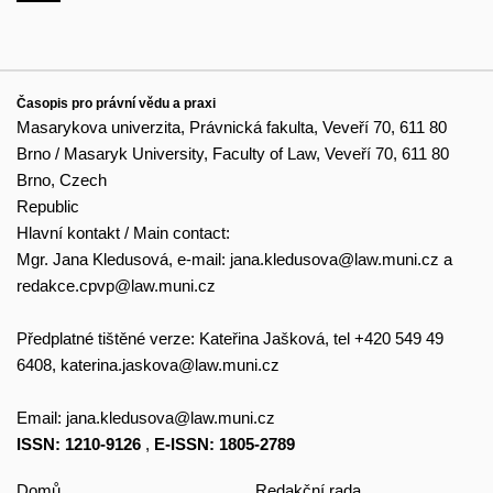
Časopis pro právní vědu a praxi
Masarykova univerzita, Právnická fakulta, Veveří 70, 611 80
Brno / Masaryk University, Faculty of Law, Veveří 70, 611 80
Brno, Czech
Republic
Hlavní kontakt / Main contact:
Mgr. Jana Kledusová, e-mail:
jana.kledusova@law.muni.cz
a
redakce.cpvp@law.muni.cz
Předplatné tištěné verze: Kateřina Jašková, tel +420 549 49
6408,
katerina.jaskova@law.muni.cz
Email:
jana.kledusova@law.muni.cz
ISSN: 1210-9126
,
E-ISSN: 1805-2789
Domů
Redakční rada