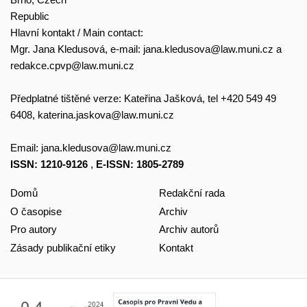
Republic
Hlavní kontakt / Main contact:
Mgr. Jana Kledusová, e-mail:
jana.kledusova@law.muni.cz
a
redakce.cpvp@law.muni.cz
Předplatné tištěné verze: Kateřina Jašková, tel +420 549 49
6408,
katerina.jaskova@law.muni.cz
Email:
jana.kledusova@law.muni.cz
ISSN: 1210-9126
,
E-ISSN: 1805-2789
Domů
Redakční rada
O časopise
Archiv
Pro autory
Archiv autorů
Zásady publikační etiky
Kontakt