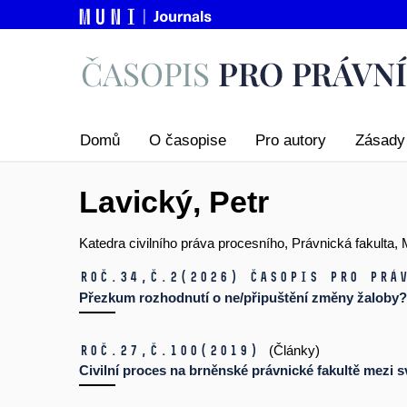
Domů
O časopise
Pro autory
Zásady 
Lavický, Petr
Katedra civilního práva procesního, Právnická fakulta,
Roč.34,
č.2
(2026)
Časopis pro prá
Přezkum rozhodnutí o ne/připuštění změny žaloby?
Roč.27,
č.100
(2019)
(Články)
Civilní proces na brněnské právnické fakultě mezi 