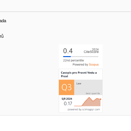
ada
rů