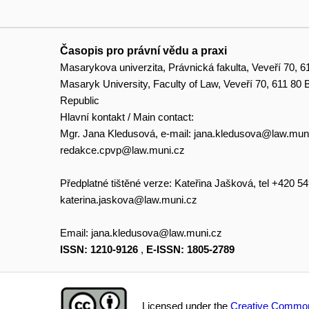
Časopis pro právní vědu a praxi
Masarykova univerzita, Právnická fakulta, Veveří 70, 6
Masaryk University, Faculty of Law, Veveří 70, 611 80
Republic
Hlavní kontakt / Main contact:
Mgr. Jana Kledusová, e-mail:
jana.kledusova@law.mun
redakce.cpvp@law.muni.cz
Předplatné tištěné verze: Kateřina Jašková, tel +420 5
katerina.jaskova@law.muni.cz
Email:
jana.kledusova@law.muni.cz
ISSN: 1210-9126
,
E-ISSN: 1805-2789
Licensed under the
Creative Common