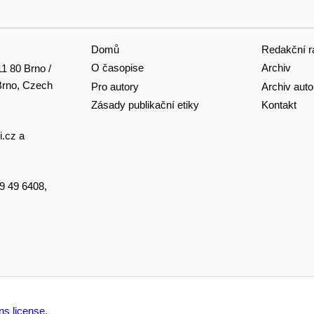
Domů
Redakční r
O časopise
Archiv
11 80 Brno /
 Brno, Czech
Pro autory
Archiv auto
Zásady publikační etiky
Kontakt
i.cz
a
49 49 6408,
s license.