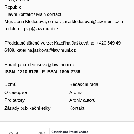
Republic
Hlavní kontakt / Main contact:
Mgr. Jana Kledusová, e-mail:
jana.kledusova@law.muni.cz
a
redakce.cpvp@law.muni.cz
Předplatné tištěné verze: Kateřina Jašková, tel +420 549 49
6408,
katerina.jaskova@law.muni.cz
Email:
jana.kledusova@law.muni.cz
ISSN: 1210-9126
,
E-ISSN: 1805-2789
Domů
Redakční rada
O časopise
Archiv
Pro autory
Archiv autorů
Zásady publikační etiky
Kontakt