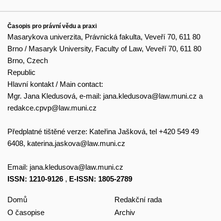
Časopis pro právní vědu a praxi
Masarykova univerzita, Právnická fakulta, Veveří 70, 611 80
Brno / Masaryk University, Faculty of Law, Veveří 70, 611 80
Brno, Czech
Republic
Hlavní kontakt / Main contact:
Mgr. Jana Kledusová, e-mail:
jana.kledusova@law.muni.cz
a
redakce.cpvp@law.muni.cz
Předplatné tištěné verze: Kateřina Jašková, tel +420 549 49
6408,
katerina.jaskova@law.muni.cz
Email:
jana.kledusova@law.muni.cz
ISSN: 1210-9126
,
E-ISSN: 1805-2789
Domů
Redakční rada
O časopise
Archiv