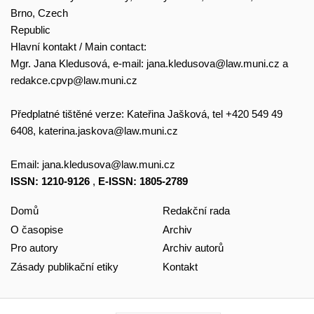
Brno, Czech
Republic
Hlavní kontakt / Main contact:
Mgr. Jana Kledusová, e-mail:
jana.kledusova@law.muni.cz
a
redakce.cpvp@law.muni.cz
Předplatné tištěné verze: Kateřina Jašková, tel +420 549 49
6408,
katerina.jaskova@law.muni.cz
Email:
jana.kledusova@law.muni.cz
ISSN: 1210-9126
,
E-ISSN: 1805-2789
Domů
Redakční rada
O časopise
Archiv
Pro autory
Archiv autorů
Zásady publikační etiky
Kontakt