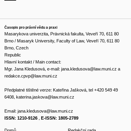
Časopis pro právní vědu a praxi
Masarykova univerzita, Právnická fakulta, Veveří 70, 611 80
Brno / Masaryk University, Faculty of Law, Veveří 70, 611 80
Brno, Czech
Republic
Hlavní kontakt / Main contact:
Mgr. Jana Kledusová, e-mail:
jana.kledusova@law.muni.cz
a
redakce.cpvp@law.muni.cz
Předplatné tištěné verze: Kateřina Jašková, tel +420 549 49
6408,
katerina.jaskova@law.muni.cz
Email:
jana.kledusova@law.muni.cz
ISSN: 1210-9126
,
E-ISSN: 1805-2789
Domů
Redakční rada