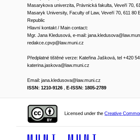
Masarykova univerzita, Právnická fakulta, Veveří 70, 6
Masaryk University, Faculty of Law, Veveří 70, 611 80
Republic
Hlavní kontakt / Main contact:
Mgr. Jana Kledusová, e-mail:
jana.kledusova@law.mun
redakce.cpvp@law.muni.cz
Předplatné tištěné verze: Kateřina Jašková, tel +420 5
katerina.jaskova@law.muni.cz
Email:
jana.kledusova@law.muni.cz
ISSN: 1210-9126
,
E-ISSN: 1805-2789
Licensed under the
Creative Common