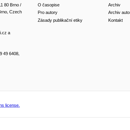
O časopise
Archiv
11 80 Brno /
 Brno, Czech
Pro autory
Archiv auto
Zásady publikační etiky
Kontakt
i.cz
a
49 49 6408,
s license.