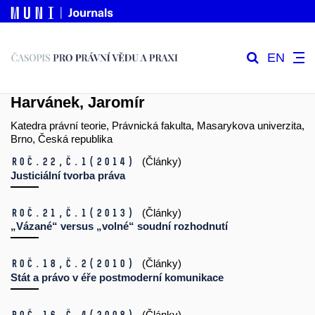
EN
Harvánek, Jaromír
Katedra právní teorie, Právnická fakulta, Masarykova univerzita,
Brno, Česká republika
Roč.22,
č.1
(2014)
(Články)
Justiciální tvorba práva
Roč.21,
č.1
(2013)
(Články)
„Vázané“ versus „volné“ soudní rozhodnutí
Roč.18,
č.2
(2010)
(Články)
Stát a právo v éře postmoderní komunikace
Roč.16,
č.4
(2008)
(Články)