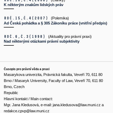
K některým znakům lidských práv
Roč.15,
č.4
(2007)
(Polemika)
Ad Česká pohádka a § 305 Zákoníku práce (vnitřní předpis)
Roč.6,
č.3
(1998)
(Aktuality pro právní praxi)
Nad některými otázkami právní subjektivity
Časopis pro právní vědu a praxi
Masarykova univerzita, Právnická fakulta, Veveří 70, 611 80
Brno / Masaryk University, Faculty of Law, Veveří 70, 611 80
Brno, Czech
Republic
Hlavní kontakt / Main contact:
Mgr. Jana Kledusová, e-mail:
jana.kledusova@law.muni.cz
a
redakce.cpvp@law.muni.cz