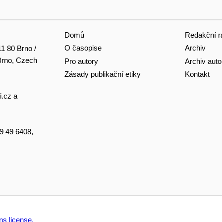
Domů
Redakční r
O časopise
Archiv
11 80 Brno /
 Brno, Czech
Pro autory
Archiv auto
Zásady publikační etiky
Kontakt
i.cz
a
49 49 6408,
s license.