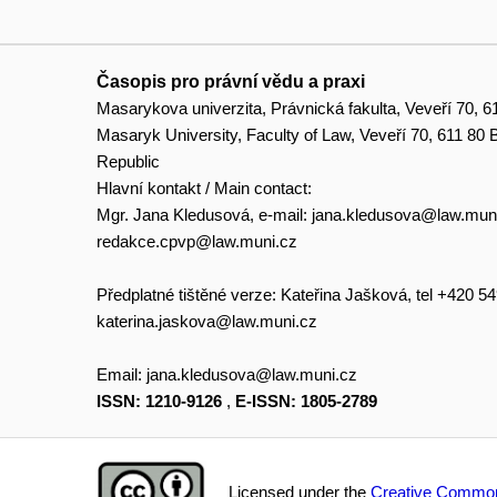
Časopis pro právní vědu a praxi
Masarykova univerzita, Právnická fakulta, Veveří 70, 6
Masaryk University, Faculty of Law, Veveří 70, 611 80
Republic
Hlavní kontakt / Main contact:
Mgr. Jana Kledusová, e-mail:
jana.kledusova@law.mun
redakce.cpvp@law.muni.cz
Předplatné tištěné verze: Kateřina Jašková, tel +420 5
katerina.jaskova@law.muni.cz
Email:
jana.kledusova@law.muni.cz
ISSN: 1210-9126
,
E-ISSN: 1805-2789
Licensed under the
Creative Common