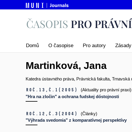
Domů
O časopise
Pro autory
Zásady 
Martinková, Jana
Katedra ústavného práva, Právnická fakulta, Trnavská 
Roč.13,
č.1
(2005)
(Aktuality pro právní praxi)
"Hra na zločin" a ochrana fudskej dóstojnosti
Roč.12,
č.3
(2004)
(Články)
"Výhrada svedomia" z komparatívnej perspektívy