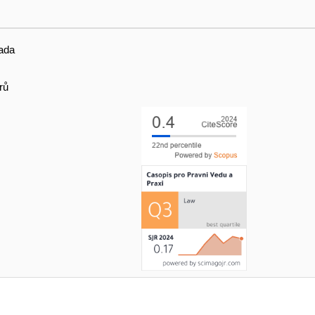
ada
rů