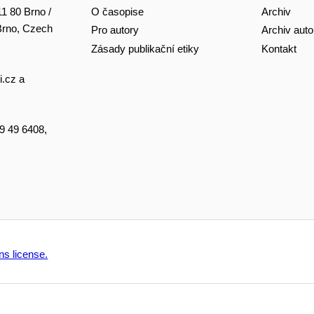
O časopise
Archiv
11 80 Brno /
 Brno, Czech
Pro autory
Archiv auto
Zásady publikační etiky
Kontakt
i.cz
a
49 49 6408,
s license.