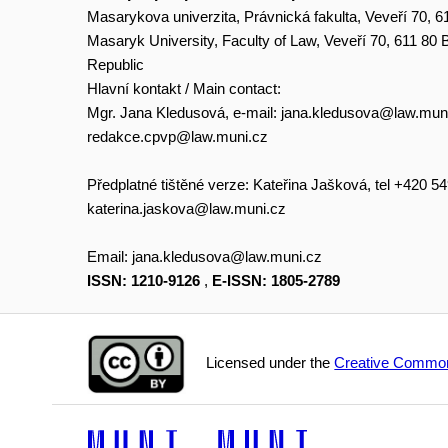
Masarykova univerzita, Právnická fakulta, Veveří 70, 6
Masaryk University, Faculty of Law, Veveří 70, 611 80
Republic
Hlavní kontakt / Main contact:
Mgr. Jana Kledusová, e-mail:
jana.kledusova@law.mun
redakce.cpvp@law.muni.cz
Předplatné tištěné verze: Kateřina Jašková, tel +420 5
katerina.jaskova@law.muni.cz
Email:
jana.kledusova@law.muni.cz
ISSN: 1210-9126
,
E-ISSN: 1805-2789
Licensed under the
Creative Common