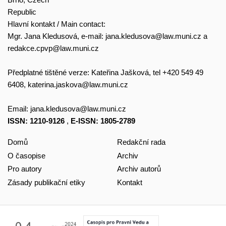
Republic
Hlavní kontakt / Main contact:
Mgr. Jana Kledusová, e-mail:
jana.kledusova@law.muni.cz
a
redakce.cpvp@law.muni.cz
Předplatné tištěné verze: Kateřina Jašková, tel +420 549 49
6408,
katerina.jaskova@law.muni.cz
Email:
jana.kledusova@law.muni.cz
ISSN: 1210-9126
,
E-ISSN: 1805-2789
Domů
Redakční rada
O časopise
Archiv
Pro autory
Archiv autorů
Zásady publikační etiky
Kontakt