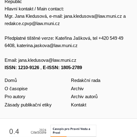
Republic
Hlavní kontakt / Main contact:
Mgr. Jana Kledusová, e-mail:
jana.kledusova@law.muni.cz
a
redakce.cpvp@law.muni.cz
Předplatné tištěné verze: Kateřina Jašková, tel +420 549 49
6408,
katerina.jaskova@law.muni.cz
Email:
jana.kledusova@law.muni.cz
ISSN: 1210-9126
,
E-ISSN: 1805-2789
Domů
Redakční rada
O časopise
Archiv
Pro autory
Archiv autorů
Zásady publikační etiky
Kontakt