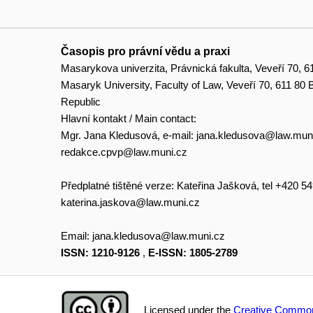
Časopis pro právní vědu a praxi
Masarykova univerzita, Právnická fakulta, Veveří 70, 6
Masaryk University, Faculty of Law, Veveří 70, 611 80
Republic
Hlavní kontakt / Main contact:
Mgr. Jana Kledusová, e-mail:
jana.kledusova@law.mun
redakce.cpvp@law.muni.cz
Předplatné tištěné verze: Kateřina Jašková, tel +420 5
katerina.jaskova@law.muni.cz
Email:
jana.kledusova@law.muni.cz
ISSN: 1210-9126
,
E-ISSN: 1805-2789
Licensed under the
Creative Common