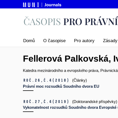
Domů
O časopise
Pro autory
Zásady 
Fellerová Palkovská, I
Katedra mezinárodního a evropského práva, Právnická 
Roč.26,
č.4
(2018)
(Články)
Právní moc rozsudků Soudního dvora EU
Roč.27,
č.4
(2019)
(Doktorandské příspěvky)
Vykonatelnost rozsudků Soudního dvora Evropské 