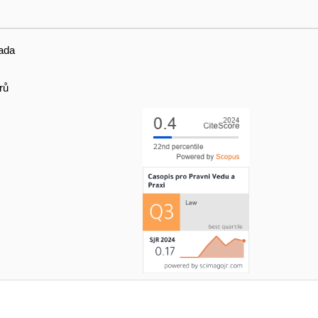
ada
rů