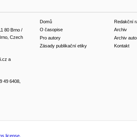
Domů
Redakční r
O časopise
Archiv
11 80 Brno /
 Brno, Czech
Pro autory
Archiv auto
Zásady publikační etiky
Kontakt
i.cz
a
49 49 6408,
s license.