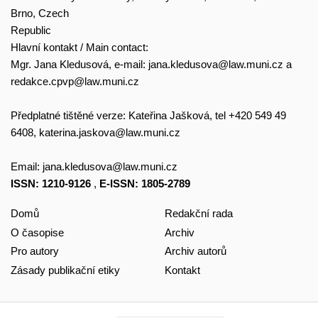
Brno, Czech
Republic
Hlavní kontakt / Main contact:
Mgr. Jana Kledusová, e-mail:
jana.kledusova@law.muni.cz
a
redakce.cpvp@law.muni.cz
Předplatné tištěné verze: Kateřina Jašková, tel +420 549 49
6408,
katerina.jaskova@law.muni.cz
Email:
jana.kledusova@law.muni.cz
ISSN: 1210-9126
,
E-ISSN: 1805-2789
Domů
Redakční rada
O časopise
Archiv
Pro autory
Archiv autorů
Zásady publikační etiky
Kontakt