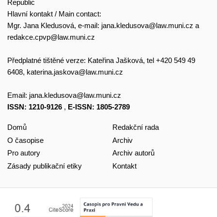
Republic
Hlavní kontakt / Main contact:
Mgr. Jana Kledusová, e-mail:
jana.kledusova@law.muni.cz
a
redakce.cpvp@law.muni.cz
Předplatné tištěné verze: Kateřina Jašková, tel +420 549 49
6408,
katerina.jaskova@law.muni.cz
Email:
jana.kledusova@law.muni.cz
ISSN: 1210-9126
,
E-ISSN: 1805-2789
Domů
Redakční rada
O časopise
Archiv
Pro autory
Archiv autorů
Zásady publikační etiky
Kontakt