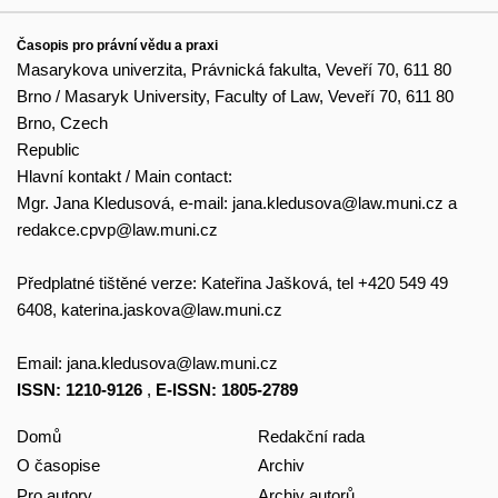
Časopis pro právní vědu a praxi
Masarykova univerzita, Právnická fakulta, Veveří 70, 611 80
Brno / Masaryk University, Faculty of Law, Veveří 70, 611 80
Brno, Czech
Republic
Hlavní kontakt / Main contact:
Mgr. Jana Kledusová, e-mail:
jana.kledusova@law.muni.cz
a
redakce.cpvp@law.muni.cz
Předplatné tištěné verze: Kateřina Jašková, tel +420 549 49
6408,
katerina.jaskova@law.muni.cz
Email:
jana.kledusova@law.muni.cz
ISSN: 1210-9126
,
E-ISSN: 1805-2789
Domů
Redakční rada
O časopise
Archiv
Pro autory
Archiv autorů