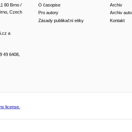
O časopise
Archiv
11 80 Brno /
 Brno, Czech
Pro autory
Archiv auto
Zásady publikační etiky
Kontakt
i.cz
a
49 49 6408,
s license.