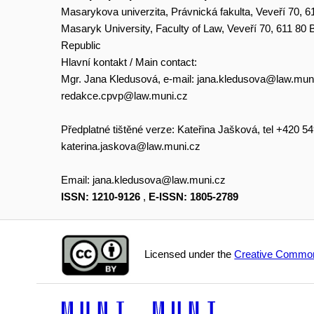
Masarykova univerzita, Právnická fakulta, Veveří 70, 6
Masaryk University, Faculty of Law, Veveří 70, 611 80
Republic
Hlavní kontakt / Main contact:
Mgr. Jana Kledusová, e-mail:
jana.kledusova@law.mun
redakce.cpvp@law.muni.cz
Předplatné tištěné verze: Kateřina Jašková, tel +420 5
katerina.jaskova@law.muni.cz
Email:
jana.kledusova@law.muni.cz
ISSN: 1210-9126
,
E-ISSN: 1805-2789
Licensed under the
Creative Common