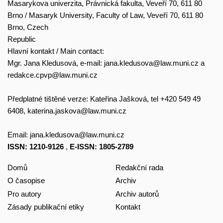
Masarykova univerzita, Právnická fakulta, Veveří 70, 611 80
Brno / Masaryk University, Faculty of Law, Veveří 70, 611 80
Brno, Czech
Republic
Hlavní kontakt / Main contact:
Mgr. Jana Kledusová, e-mail:
jana.kledusova@law.muni.cz
a
redakce.cpvp@law.muni.cz
Předplatné tištěné verze: Kateřina Jašková, tel +420 549 49
6408,
katerina.jaskova@law.muni.cz
Email:
jana.kledusova@law.muni.cz
ISSN: 1210-9126
,
E-ISSN: 1805-2789
Domů
Redakční rada
O časopise
Archiv
Pro autory
Archiv autorů
Zásady publikační etiky
Kontakt