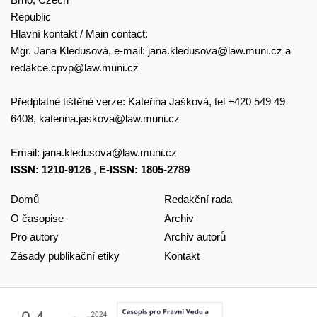
Republic
Hlavní kontakt / Main contact:
Mgr. Jana Kledusová, e-mail:
jana.kledusova@law.muni.cz
a
redakce.cpvp@law.muni.cz
Předplatné tištěné verze: Kateřina Jašková, tel +420 549 49
6408,
katerina.jaskova@law.muni.cz
Email:
jana.kledusova@law.muni.cz
ISSN: 1210-9126
,
E-ISSN: 1805-2789
Domů
Redakční rada
O časopise
Archiv
Pro autory
Archiv autorů
Zásady publikační etiky
Kontakt