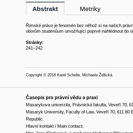
Abstrakt
Metriky
Řimské právo je fenomén bez něhož si na našich právni
oborům studenůum umožňující poprvé nahlédnout do o
Stránky:
241–242
Copyright © 2018 Karel Schelle, Michaela Židlická
Časopis pro právní vědu a praxi
Masarykova univerzita, Právnická fakulta, Veveří 70, 6
Masaryk University, Faculty of Law, Veveří 70, 611 80
Republic
Hlavní kontakt / Main contact: