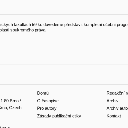
ckých fakultách těž­ko dovedeme představit kompletní učeb­ní progr
blasti soukromého práva.
Domů
Redakční r
O časopise
Archiv
11 80 Brno /
 Brno, Czech
Pro autory
Archiv auto
Zásady publikační etiky
Kontakt