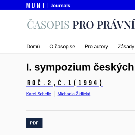
Domů
O časopise
Pro autory
Zásady 
I. sympozium českých
Roč.2,
č.1
(1994)
Karel Schelle
Michaela Židlická
PDF