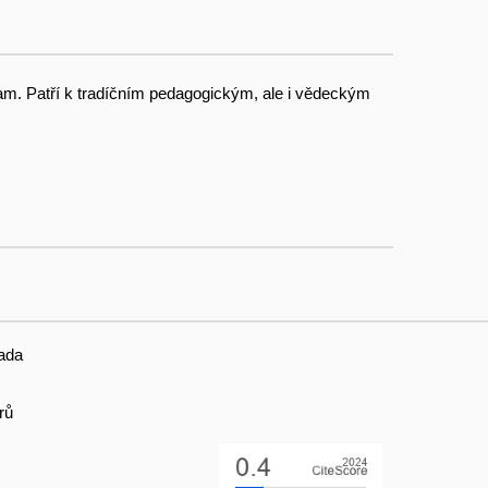
am. Patří k tradíčním pedagogic­kým, ale i vědeckým
ada
rů