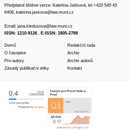
Předplatné tištěné verze: Kateřina Jašková, tel +420 549 49
6408,
katerina.jaskova@law.muni.cz
Email:
jana.kledusova@law.muni.cz
ISSN: 1210-9126
,
E-ISSN: 1805-2789
Domů
Redakční rada
O časopise
Archiv
Pro autory
Archiv autorů
Zásady publikační etiky
Kontakt