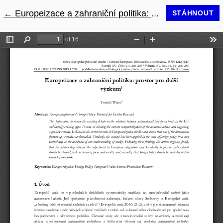
←
Návrat na podrobnosti článku
Europeizace a zahraniční politika: prostor pro další výzkum
STÁHNOUT