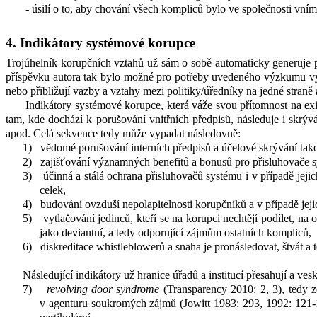
- úsilí o to, aby chování všech kompliců bylo ve společnosti vní
4. Indikátory systémové korupce
Trojúhelník korupčních vztahů už sám o sobě automaticky generuje p
příspěvku autora tak bylo možné pro potřeby uvedeného výzkumu vypre
nebo přibližují vazby a vztahy mezi politiky/úředníky na jedné straně
Indikátory systémové korupce, která váže svou přítomnost na exis
tam, kde dochází k
porušování vnitřních předpisů, následuje i skrý
apod. Celá sekvence tedy může vypadat následovně:
1)
vědomé porušování interních předpisů a účelové skrývání tak
2)
zajišťování významných benefitů a bonusů pro přisluhovače s
3)
účinná a stálá ochrana přisluhovačů systému i v
případě jeji
celek,
4)
budování ovzduší nepolapitelnosti korupčníků a v
případě jej
5)
vytlačování jedinců, kteří se na korupci nechtějí podílet, na o
jako deviantní, a tedy odporující zájmům ostatních kompliců,
6)
diskreditace whistleblowerů a snaha je pronásledovat, štvát 
Následující indikátory už hranice úřadů a institucí přesahují a vesk
7)
revolving door syndrome
(Transparency 2010: 2, 3), tedy 
v
agenturu soukromých zájmů (Jowitt 1983: 293, 1992: 121-12