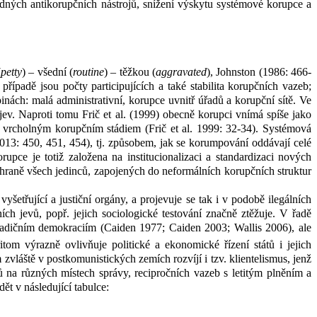
ných antikorupčních nástrojů, snížení výskytu systémové korupce a
(
petty
) – všední (
routine
) – těžkou (
aggravated
), Johnston (1986: 466-
 případě jsou počty participujících a také stabilita korupčních vazeb;
ách: malá administrativní, korupce uvnitř úřadů a korupční sítě. Ve
jev. Naproti tomu Frič et al. (1999) obecně korupci vnímá spíše jako
á je vrcholným korupčním stádiem (Frič et al. 1999: 32-34). Systémová
2013: 450, 451, 454), tj. způsobem, jak se korumpování oddávají celé
rupce je totiž založena na institucionalizaci a standardizaci nových
hraně všech jedinců, zapojených do neformálních korupčních struktur
šetřující a justiční orgány, a projevuje se tak i v
podobě ilegálních
ích jevů, popř. jejich sociologické testování značně ztěžuje. V
řadě
radičním demokraciím (Caiden 1977; Caiden 2003; Wallis 2006), ale
tom výrazně ovlivňuje politické a ekonomické řízení států i jejich
 zvláště v
postkomunistických zemích rozvíjí i tzv. klientelismus, jenž
 na různých místech správy, recipročních vazeb s
letitým plněním a
dět v
následující tabulce: