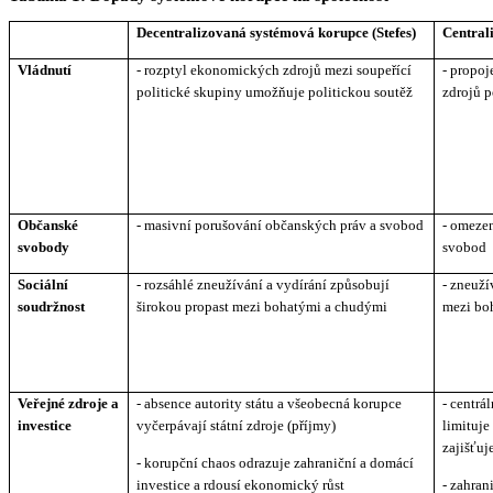
Decentralizovaná systémová korupce (Stefes)
Central
Vládnutí
- rozptyl ekonomických zdrojů mezi soupeřící
- propoj
politické skupiny umožňuje politickou soutěž
zdrojů 
Občanské
- masivní porušování občanských práv a svobod
- omeze
svobody
svobod
Sociální
- rozsáhlé zneužívání a vydírání způsobují
- zneuží
soudržnost
širokou propast mezi bohatými a chudými
mezi bo
Veřejné zdroje a
- absence autority státu a všeobecná korupce
- centrá
investice
vyčerpávají státní zdroje (příjmy)
limituje
zajišťuj
- korupční chaos odrazuje zahraniční a domácí
investice a rdousí ekonomický růst
- zahran