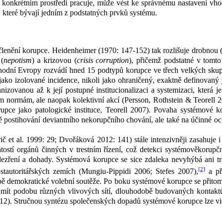
konkrétním prostředí pracuje, může vést ke správnému nastavení vhod
 které bývají jedním z
podstatných prvků systému.
členění korupce. Heidenheimer (1970: 147-152) tak rozlišuje drobnou 
 (
nepotism
) a krizovou (
crisis corruption
), přičemž podstatné v
tomto
hodní Evropy rozvádí hned 15 podtypů korupce ve třech velkých skupin
ako izolované incidence, nikoli jako ohraničený, exaktně definovaný 
anizovanou až k
její postupné institucionalizaci a systemizaci, kter
ým normám, ale naopak kolektivní akcí (Persson, Rothstein & Teorell 
rupce jako patologické instituce, Teorell 2007). Povaha systémové ko
 postihování deviantního nekorupčního chování, ale také na účinné oc
et al. 1999: 29; Dvořáková 2012: 141) stále intenzivněji zasahuje i vy
atostí orgánů činných v
trestním řízení, což detekci systémověkorupčn
odezření a dohady. Systémová korupce se sice zdaleka nevyhýbá ani t
[2]
ostautoritářských zemích (Mungiu-Pippidi 2006; Stefes 2007),
a při
ě demokratické volební soutěže. Po boku systémové korupce se přitom
 mít podobu různých vlivových sítí, dlouhodobě budovaných kontaktů
2). Stručnou syntézu společenských dopadů systémové korupce lze vi