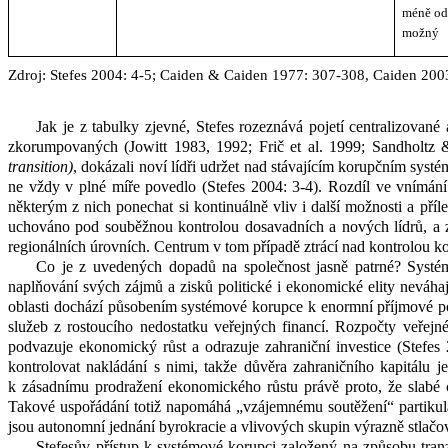
méně odr
možný
Zdroj: Stefes 2004: 4-5; Caiden
& Caiden 1977: 307-308, Caiden 2003
Jak je z
tabulky zjevné, Stefes rozeznává pojetí centralizovan
zkorumpovaných (Jowitt 1983, 1992; Frič et al. 1999; Sandholtz 
transition)
, dokázali noví lídři udržet nad stávajícím korupčním syst
ne vždy v
plné míře povedlo (Stefes 2004: 3-4). Rozdíl ve vnímání
některým z
nich ponechat si kontinuálně vliv i další možnosti a přílež
uchováno pod souběžnou kontrolou dosavadních a nových lídrů, a zů
regionálních úrovních. Centrum v
tom případě ztrácí nad kontrolou ko
Co je z
uvedených dopadů na společnost jasně patrné? Systé
naplňování svých zájmů a zisků politické i ekonomické elity neváhaj
oblasti dochází působením systémové korupce k
enormní příjmové po
služeb z
rostoucího nedostatku veřejných financí. Rozpočty veřej
podvazuje ekonomický růst a odrazuje zahraniční investice (Stefes
kontrolovat nakládání s
nimi, takže důvěra zahraničního kapitálu 
k
zásadnímu prodražení ekonomického růstu právě proto, že slabé 
Takové uspořádání totiž napomáhá „vzájemnému soutěžení“ partikul
jsou autonomní jednání byrokracie a vlivových skupin výrazně stla
Stefesův přístup k
systémové korupci založený na způsobu tran