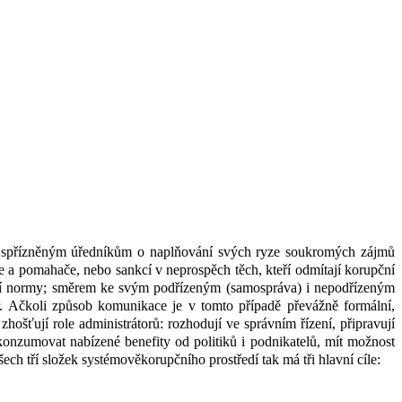
 i spřízněným úředníkům o naplňování svých ryze soukromých zájmů
nce a pomahače, nebo sankcí v
neprospěch těch, kteří odmítají korupční
ní normy; směrem ke svým podřízeným (samospráva) i nepodřízeným
r. Ačkoli způsob komunikace je v
tomto případě převážně formální,
hošťují role administrátorů: rozhodují ve správním řízení, připravují
nzumovat nabízené benefity od politiků i podnikatelů, mít možnost
ch tří složek systémověkorupčního prostředí tak má tři hlavní cíle: