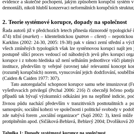
evidence a skutečné pochopení, jakým způsobem korupční systém v 
demontáži, nikoli hlubší konzervaci neformálních korupčních struktur,
2. Teorie systémové korupce, dopady na společnost
Řada autorů již v
předchozích letech přinesla různorodé typologické 
474) tržní (
market
) – klientelistickou (
patron – client
) – nepotickou
Karklins (2002: 24-30, 2005: 19-38) pak v
rámci zemí střední a výc
všech zmíněných typologiích však lze systémovou korupci najít jen j
postupně sílící proces vedoucí od náhodných jevů přes korupci org
korupce i z
tohoto hlediska už není selháním jednotlivce vůči platn
instituce, především ty veřejné (srovnej také relevantní koncept ko
(rozuměj korupčních) norem, vynucování jejich dodržování, souběžně
(Caiden & Caiden 1977: 307).
Tato autoregulační schopnost korupce samu sebe imunizovat (Frič 
vyšetřovacích privilegií (Prchal 2006: 216) či obecněji řečeno podj
případů tak bývají výzkumníci odkázáni jen na nepřímé indicie, p
živnou půdu nachází především v tranzitivních posttotalitních a p
samospráv, sociální kohezi ve společnosti i politické svobody v
podob
zde nabývá forem „sociální organizace“ (Sajó 2002: 3), která může
protiplněním apod. (Sičáková-Beblavá, Beblavý 2004; Dvořáková 201
Tabulka
1
: Dopady systémové korupce na společnost