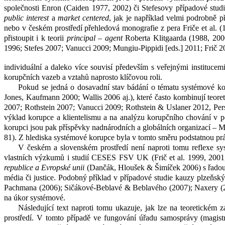
společnosti Enron (Caiden 1977, 2002) či Stefesovy případové stud
public interest
a
market centered
, jak je například velmi podrobně
nebo v
českém prostředí přehledová monografie z
pera Friče et al. 
přistoupit i k
teorii
principal – agent
Roberta Klitgaarda (1988, 2000
1996; Stefes 2007; Vanucci 2009; Mungiu-Pippidi
[
eds.] 2011; Frič 
individuální a daleko více souvisí především s veřejnými
institucemi
korupčních vazeb a vztahů naprosto klíčovou roli.
Pokud se jedná o dosavadní stav bádání o tématu systémové ko
Jones, Kaufmann 2000; Wallis 2006 aj.), které často kombinují teor
2007; Rothstein 2007; Vanucci 2009; Rothstein & Uslaner 2012, Pers
výklad korupce a klientelismu a na analýzu korupčního chování v 
korupci jsou pak příspěvky nadnárodních a globálních organizací – 
81). Z hlediska systémové korupce byla v tomto směru podstatnou p
V
českém a slovenském prostředí není naproti tomu reflexe 
vlastních výzkumů i studií CESES FSV UK (Frič et al. 1999, 2001,
republice a Evropské unii
(Dančák, Hloušek & Šimíček 2006) s řadou ko
média či justice. Podobný příklad v případové studie kauzy plzeňsk
Pachmana (2006); Sičákové-Beblavé & Beblavého (2007); Naxery (2012
na úkor systémové.
Následující text naproti tomu ukazuje, jak lze na teoretickém 
prostředí. V tomto případě ve fungování úřadu samosprávy (magistr