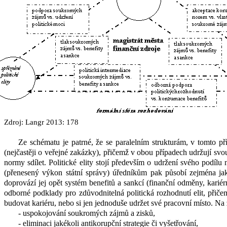
Zdroj: Langr 2013: 178
Ze schématu je patrné, že se paralelním strukturám, v
tomto př
(nejčastěji o veřejné zakázky), přičemž v
obou případech udržují svou
normy sdílet. Politické elity stojí především o udržení svého podílu
(přenesený výkon státní správy) úředníkům pak působí zejména jak
doprovází jej opět systém benefitů a sankcí (finanční odměny, kariér
odborné podklady pro zdůvodnitelná politická rozhodnutí elit, přiče
budovat kariéru, nebo si jen jednoduše udržet své pracovní místo. Na 
- uspokojování soukromých zájmů a zisků,
- eliminaci jakékoli antikorupční strategie či vyšetřování,