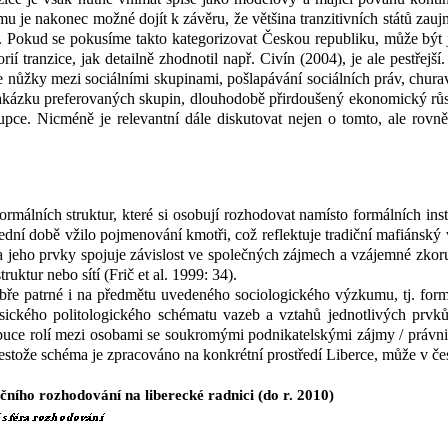
mu je nakonec možné dojít k
závěru, že většina tranzitivních států z
. Pokud se pokusíme takto kategorizovat Českou republiku, může být j
orií tranzice, jak detailně zhodnotil např. Civín (2004), je ale pestře
 nůžky mezi sociálními skupinami, pošlapávání sociálních práv, churavě
akázku preferovaných skupin, dlouhodobě přirdoušený ekonomický růst 
upce. Nicméně je relevantní dále diskutovat nejen o tomto, ale rov
málních struktur, které si osobují rozhodovat namísto formálních inst
ední době vžilo pojmenování kmotři, což reflektuje tradiční mafiánský
 jeho prvky spojuje závislost ve společných zájmech a vzájemné zkoru
ruktur nebo sítí (Frič et al. 1999: 34).
bře patrné i na předmětu uvedeného sociologického výzkumu, tj. form
asického politologického schématu vazeb a vztahů jednotlivých prvk
ibuce rolí mezi osobami se soukromými podnikatelskými zájmy / právn
estože schéma je zpracováno na konkrétní prostředí Liberce, může v
če
ního rozhodování na liberecké radnici (do r. 2010)