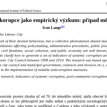
tional Institute of Political Science
korupce jako empirický výzkum: případ mě
[1]
Ivan Langr
he Liberec City
 result of their deviant behaviour, but a collective phenomenon shared 
stitutions affecting policymaking, administrative procedures, public pro
civil freedoms, social cohesion, and public economy are well known, t
o clarify how to generate a set of indicators of systemic corruption and
iberec City Council between 1998 and 2010. The research was based upon 
e city council and municipal government, contracts and invoices etc.), a
to the implementation of suitable anticorruption measures.
 research, indicators of systemic corruption, post-communist corruption,
souvisle prostor zhruba už od 70. let minulého století, takže obecné 
u stranu se lze překvapivě jen málo setkat s praktickými sociologick
dí a čase, jako tomu je například u Caidena a jeho výzkumů v
amer