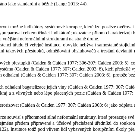
máno jako standardní a běžné (Langr 2013: 44).
rvní možné indikátory systémové korupce, které lze posléze ověřovat
parovat celkem třináct indikátorů; ukazatele přitom charakterizují buď
 a vnějšími neformálními strukturami na straně druhé.
tenci úřadu či veřejné instituce, obvykle nebývají samostatně stojícím
vání takových přestupků, odměňování přisluhovačů a trestání deviantů
ových přestupků (Caiden & Caiden 1977: 306-307; Caiden 2003: 5), což
ystému (Caiden & Caiden 1977: 307; Caiden 2003: 6), kteří předešlé 
ch odhalení (Caiden & Caiden 1977: 307; Caiden 2003: 6), protože be
ich odhalení bagatelizace jejich viny (Caiden & Caiden 1977: 307; Caid
kraj a z
vlivných nebo lépe placených pozic (Caiden & Caiden 1977: 30
a terorizovat (Caiden & Caiden 1977: 307; Caiden 2003: 6) jako odplata
rze souvisí s
přítomností silné neformální struktury, která prosazuje sv
zejména předem připravené a účelové přecházení úředníků do soukro
2). Instituce totiž pod vlivem lidí vybavených korupčními úkoly pře