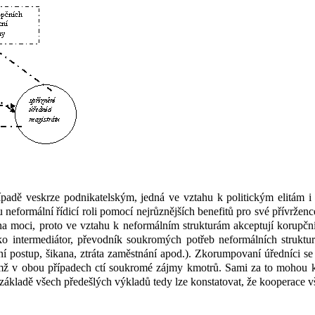
ípadě veskrze podnikatelským, jedná ve vztahu k
politickým elitám
 neformální řídicí roli pomocí nejrůznějších benefitů pro své přívrže
 na moci, proto ve vztahu k
neformálním strukturám akceptují korupč
o intermediátor, převodník soukromých potřeb neformálních struktu
ní postup, šikana, ztráta zaměstnání apod.). Zkorumpovaní úředníci se z
mž v
obou případech ctí soukromé zájmy kmotrů. Sami za to mohou ko
základě všech předešlých výkladů tedy lze konstatovat, že kooperace vše