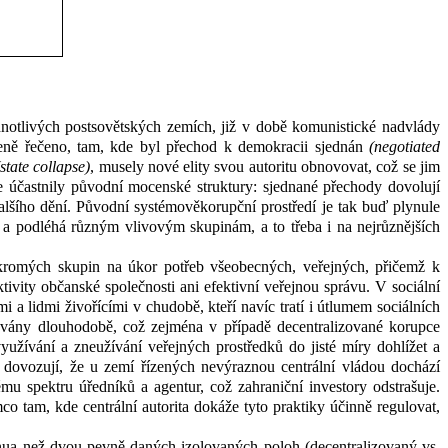
dnotlivých postsovětských zemích, již v
době komunistické nadvlády
eně řečeno, tam, kde byl přechod k
demokracii sjednán
(negotiated
(state collapse)
, musely nové elity svou autoritu obnovovat, což se jim
e účastnily původní mocenské struktury: sjednané přechody dovolují
lšího dění. P
ůvodní systémověkorupční prostředí je tak buď plynule
 a podléhá různým vlivovým skupinám, a to třeba i na nejrůznějších
ukromých skupin na úkor potřeb všeobecných, veřejných, přičemž k
tivity občanské společnosti ani efektivní veřejnou správu. V
sociální
i a lidmi živořícími v
chudobě, kteří navíc tratí i útlumem sociálních
pávány dlouhodobě, což zejména v
případě decentralizované korupce
užívání a zneužívání veřejných prostředků do jisté míry dohlížet a
) dovozují, že u zemí řízených nevýraznou centrální vládou dochází
 spektru úředníků a agentur, což zahraniční investory odstrašuje.
mco tam, kde centrální autorita dokáže tyto praktiky účinně regulovat,
nua než dvou pevně daných izolovaných poloh (decentralizovaný vs.