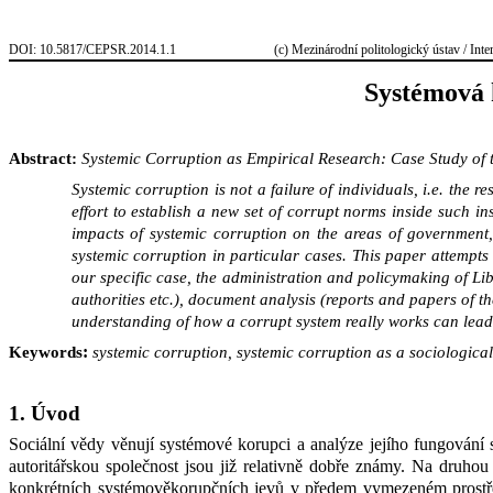
DOI:
10.5817/CEPSR.2014.1.1
(c) Mezinárodní politologický ústav / Interna
Systémová 
Abstract:
Systemic
Corruption as Empirical Research: Case Study of t
Systemic corruption is not a failure of individuals, i.e. the
effort to establish a new set of corrupt norms inside such in
impacts of systemic corruption on the areas of government, 
systemic corruption in particular cases. This paper attempts t
our specific case, the administration and policymaking of L
authorities etc.), document analysis (reports and papers of th
understanding of how a corrupt system really works can lead 
:
Keywords
systemic corruption, systemic corruption as a sociological
1. Úvod
Sociální vědy věnují systémové korupci a analýze jejího fungování 
autoritářskou společnost jsou již relativně dobře známy. Na druho
konkrétních systémověkorupčních jevů v
předem vymezeném prostře