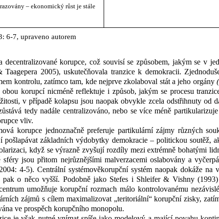
azovány – ekonomický růst je stále
: 6-7, upraveno autorem
é a decentralizované korupce, což souvisí se způsobem, jakým se v
je
& Taagepera 2005), uskutečňovala tranzice k
demokracii. Zjednoduš
émem kontrolu, zatímco tam, kde nejprve zkolaboval stát a jeho orgány
 obou korupcí nicméně reflektuje i způsob, jakým se procesu tranzic
itosti, v
případě kolapsu jsou naopak obvykle zcela odstřihnuty od da
stává tedy nadále centralizováno, nebo se více méně partikularizuje
rupce vliv.
mová korupce jednoznačně preferuje partikulární zájmy různých so
í pošlapávat základních výdobytky demokracie – politickou soutěž, ak
larizaci, když se výrazně zvyšují rozdíly mezi extrémně bohatými lidm
né sféry jsou přitom nejrůznějšími malverzacemi oslabovány a vyčer
 2004: 4-5). Centrální systémověkorupční systém naopak dokáže na vy
je pak o něco vyšší. Podobně jako Stefes i Shleifer & Vishny (1993
centrum umožňuje korupční rozmach málo kontrolovanému nezávislému
árních zájmů s
cílem maximalizovat „teritoriální“ korupční zisky, zatí
čována ve prospěch korupčního monopolu.
zice je však nutné vnímat spíše jako modelový a mající povahu konti