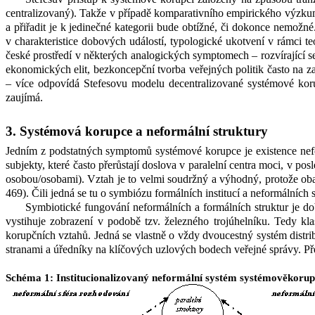
centralizovaný). Takže v
případě komparativního empirického výzku
a přiřadit je k
jedinečné kategorii bude obtížné, či dokonce nemožné
v
charakteristice dobových událostí, typologické ukotvení v
rámci te
české prostředí v některých analogických symptomech – rozvírající se
ekonomických elit, bezkoncepční tvorba veřejných politik často na z
– více odpovídá Stefesovu modelu decentralizované systémové kor
zaujímá.
3. Systémová korupce a neformální struktury
Jedním z
podstatných symptomů systémové korupce je existence nefor
subjekty, které často přerůstají doslova v
paralelní centra moci, v
posl
osobou/osobami). Vztah je to velmi soudržný a výhodný, protože oba
469). Čili jedná se tu o symbiózu formálních institucí a neformálních st
Symbiotické fungování neformálních a formálních struktur je do
vystihuje zobrazení v
podobě tzv. železného trojúhelníku. Tedy kl
korupčních vztahů. Jedná se vlastně o vždy dvoucestný systém distr
stranami a úředníky na klíčových uzlových bodech veřejné správy. Př
Schéma
1
: Institucionalizovaný neformální systém systémověkorupč