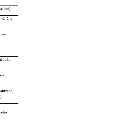
aiden)
 dílčí a
vání
ačování
mezi
ganizace,
)
omého