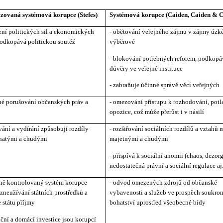
izovaná systémová korupce (Stefes)
Systémová korupce (Caiden, Caiden & C
ení politických sil a ekonomických
- obětování veřejného zájmu v zájmy úzké,
podkopává politickou soutěž
výběrové
- blokování potřebných reforem, podkopá
důvěry ve veřejné instituce
- zabraňuje účinné správě věcí veřejných
né porušování občanských práv a
- omezování přístupu k
rozhodování, potl
opozice, což může přerůst i v
násilí
vání a vydírání způsobují rozdíly
- rozšiřování sociálních rozdílů a vztahů 
hatými a chudými
majetnými a chudými
- přispívá k sociální anomii (chaos, dezor
nedostatečná právní a sociální regulace aj.
lně kontrolovaný systém korupce
- odvod omezených zdrojů od občanské
 zneužívání státních prostředků a
vybavenosti a služeb ve prospěch soukr
e státu příjmy
bohatství uprostřed všeobecné bídy
iční a domácí investice jsou korupcí