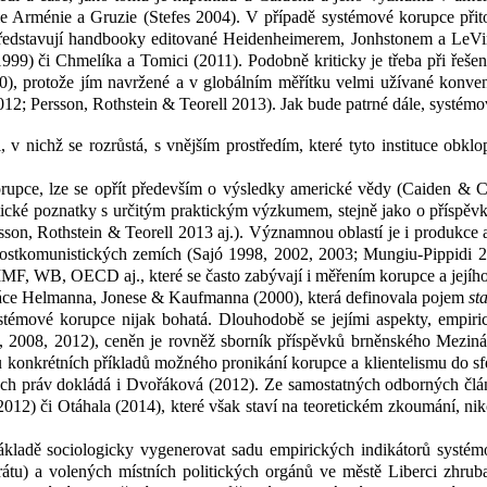
ie Arménie a Gruzie (Stefes 2004). V
případě systémové korupce přit
 představují handbooky editované Heidenheimerem, Jonhstonem a LeV
(1999) či Chmelíka a Tomici (2011). Podobně kriticky je třeba při řeše
), protože jím navržené a v
globálním měřítku velmi užívané konve
2012; Persson, Rothstein & Teorell 2013). Jak bude patrné dále, systém
, v
nichž se rozrůstá, s vnějším prostředím, které tyto instituce obklo
rupce, lze se opřít především o výsledky americké vědy (Caiden & 
etické poznatky s určitým praktickým výzkumem, stejně jako o příspě
son, Rothstein & Teorell 2013 aj.). Významnou oblastí je i produkce 
postkomunistických zemích (Sajó 1998, 2002, 2003; Mungiu-Pippidi 2
MMF, WB, OECD aj., které se často zabývají i měřením korupce a jejíh
ráce Helmanna, Jonese & Kaufmanna (2000), která definovala pojem
st
systémové korupce nijak bohatá. Dlouhodobě se jejími aspekty, em
 2008, 2012), ceněn je rovněž sborník příspěvků brněnského Meziná
nkrétních příkladů možného pronikání korupce a klientelismu do sfér v
ých práv dokládá i Dvořáková (2012). Ze samostatných odborných člán
) či Otáhala (2014), které však staví na teoretickém zkoumání, niko
základě sociologicky vygenerovat sadu empirických indikátorů systém
átu) a volených místních politických orgánů ve městě Liberci zhrub