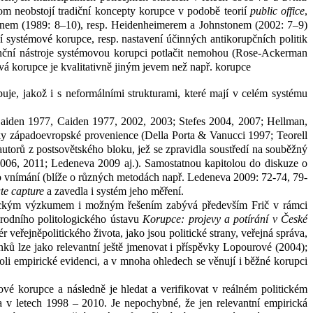
om neobstojí
tradiční koncepty korupce v
podobě teorií
public office
,
inem (1989: 8–10), resp. Heidenheimerem a Johnstonem (2002: 7–9)
ní systémové korupce, resp. nastavení účinných antikorupčních politik
nční nástroje systémovou korupci potlačit nemohou (Rose-Ackerman
ová korupce je kvalitativně jiným jevem než např. korupce
puje, jakož i s neformálními strukturami, které mají v
celém systému
Caiden 1977, Caiden 1977, 2002, 2003; Stefes 2004, 2007; Hellman,
vky západoevropské provenience (Della Porta & Vanucci 1997; Teorell
autorů z
postsovětského bloku, jež se zpravidla soustředí na souběžný
006, 2011; Ledeneva 2009 aj.). Samostatnou kapitolou do diskuze o
o vnímání (blíže o různých metodách např. Ledeneva 2009: 72-74, 79-
ate capture
a zavedla i systém jeho měření.
pirickým výzkumem i možným řešením zabývá především Frič v
rámci
rodního politologického ústavu
Korupce: projevy a potírání v České
eřejněpolitického života, jako jsou politické strany, veřejná správa,
ků lze jako relevantní ještě jmenovat i příspěvky Lopourové (2004);
li empirické evidenci, a v
mnoha ohledech se věnují i běžné korupci
ové korupce a následně je hledat a verifikovat v reálném politickém
a v letech 1998 – 2010. Je nepochybné, že jen relevantní empirická