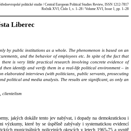
Středoevropské politické studie / Central European Political Studies Review, ISSN 1212-7817
Ročník XVI, Číslo 1, s. 1–28 / Volume XVI, Issue 1, pp. 1–28
sta Liberec
mainly by public institutions as a whole. The phenomenon is based on an
curements, and the behavior of employees etc. In spite of the fact that
here is very little practical research involving concrete evidence of
 then identify and verify them in a real-life political environment – in
elaborated interviews (with politicians, public servants, prosecuting
nd political and media analysis. The results are significant, as only an
 clientelism
formy, jakých dokáže tento jev nabývat, i dopady na demokratickou i
ými výzkumy, které by se úspěšně zabývaly i systematickou evidencí
ických municipálních policejních okrscích v letech 1965-75 a uvnitř