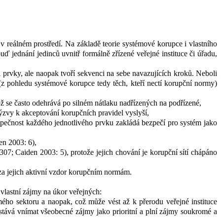
 v
reálném prostředí. Na základě teorie systémové korupce i vlastního
 jednání jedinců uvnitř formálně zřízené veřejné instituce či úřadu,
i prvky, ale naopak tvoří sekvenci na sebe navazujících kroků. Neboli
 (z pohledu systémové korupce tedy těch, kteří nectí korupční normy)
 se často odehrává po silném nátlaku nadřízených na podřízené,
výzvy k
akceptování korupčních pravidel vyslyší,
zpečnost každého jednotlivého prvku zakládá bezpečí pro systém jako
en 2003: 6),
7; Caiden 2003: 5), protože jejich chování je korupční sítí chápáno
 za jejich aktivní vzdor korupčním normám.
é vlastní zájmy na úkor veřejných:
mého sektoru a naopak, což může vést až k
přerodu veřejné instituce
stává vnímat všeobecné zájmy jako prioritní a plní zájmy soukromé a