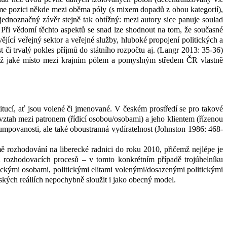
aujme pozici někde mezi oběma póly (s mixem dopadů z
obou kategorií),
ednoznačný závěr stejně tak obtížný: mezi autory sice panuje soulad
jší. Při vědomí těchto aspektů se snad lze shodnout na tom, že současné
jící veřejný sektor a veřejné služby, hluboké propojení politických a
či trvalý pokles příjmů do státního rozpočtu aj. (Langr 2013: 35-36)
něž jaké místo mezi krajním pólem a pomyslným středem ČR vlastně
itucí, ať jsou volené či jmenované. V
českém prostředí se pro takové
 vztah mezi patronem (řídicí osobou/osobami) a jeho klientem (řízenou
mpovanosti, ale také oboustranná vydíratelnost (Johnston 1986: 468-
ě rozhodování na liberecké radnici do roku 2010, přičemž nejlépe je
ů rozhodovacích procesů – v
tomto konkrétním případě trojúhelníku
ickými osobami, politickými elitami volenými/dosazenými politickými
ských reáliích nepochybně sloužit i jako obecný model.