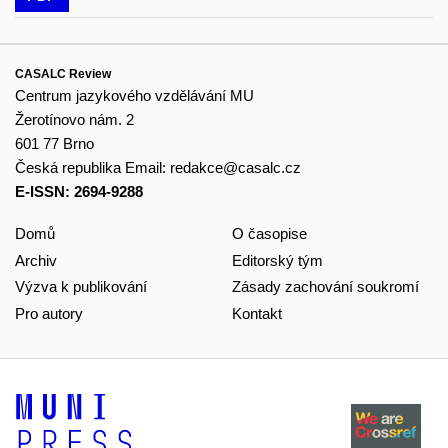
CASALC Review
Centrum jazykového vzdělávání MU
Žerotínovo nám. 2
601 77 Brno
Česká republika
Email:
redakce@casalc.cz
E-ISSN: 2694-9288
Domů
O časopise
Archiv
Editorský tým
Výzva k publikování
Zásady zachování soukromí
Pro autory
Kontakt