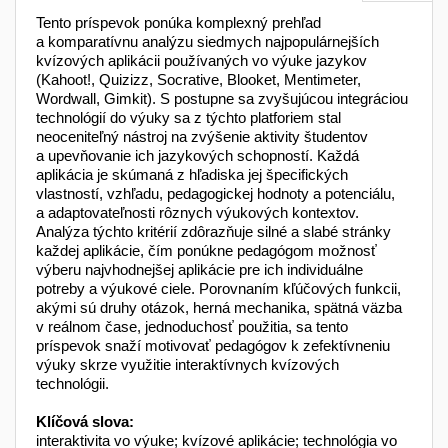
Tento príspevok ponúka komplexný prehľad
a komparatívnu analýzu siedmych najpopulárnejších
kvízových aplikácii používaných vo výuke jazykov
(Kahoot!, Quizizz, Socrative, Blooket, Mentimeter,
Wordwall, Gimkit). S postupne sa zvyšujúcou integráciou
technológií do výuky sa z týchto platforiem stal
neoceniteľný nástroj na zvýšenie aktivity študentov
a upevňovanie ich jazykových schopností. Každá
aplikácia je skúmaná z hľadiska jej špecifických
vlastností, vzhľadu, pedagogickej hodnoty a potenciálu,
a adaptovateľnosti rôznych výukových kontextov.
Analýza týchto kritérií zdôrazňuje silné a slabé stránky
každej aplikácie, čím ponúkne pedagógom možnosť
výberu najvhodnejšej aplikácie pre ich individuálne
potreby a výukové ciele. Porovnaním kľúčových funkcii,
akými sú druhy otázok, herná mechanika, spätná väzba
v reálnom čase, jednoduchosť použitia, sa tento
príspevok snaží motivovať pedagógov k zefektívneniu
výuky skrze využitie interaktívnych kvízových
technológii.
Klíčová slova:
interaktivita vo výuke; kvízové aplikácie; technológia vo